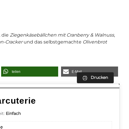
, die
Ziegenkäsebällchen mit Cranberry & Walnuss
,
n-Cracker
und das selbstgemachte
Olivenbrot
teilen
E-Mail
Drucken
arcuterie
it:
Einfach