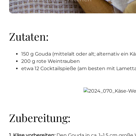
Zutaten:
150 g Gouda (mittelalt oder alt; alternativ ein 
200 g rote Weintrauben
etwa 12 Cocktailspieße (am besten mit Lamett
Zubereitung:
1. Käse vorbereiten:
Den Gouda in ca. 1–1,5 cm große 