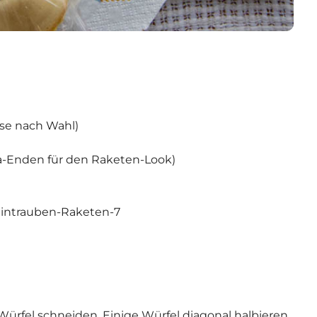
Käse nach Wahl)
a-Enden für den Raketen-Look)
Würfel schneiden. Einige Würfel diagonal halbieren,