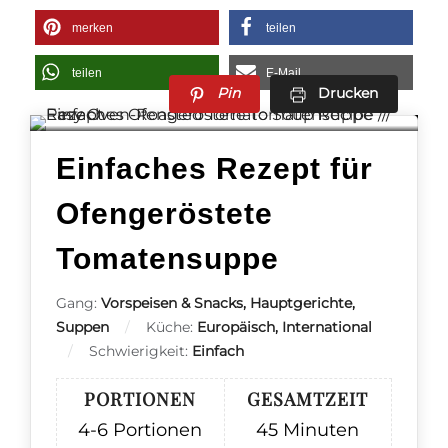
merken
teilen
teilen
E-Mail
Pin
Drucken
Einfaches Rezept für
Ofengeröstete
Tomatensuppe
Gang:
Vorspeisen & Snacks, Hauptgerichte,
Suppen
Küche:
Europäisch, International
Schwierigkeit:
Einfach
PORTIONEN
GESAMTZEIT
4-6
Portionen
45
Minuten